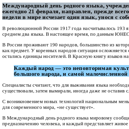
Международный день родного языка, учрежд
ежегодно 21 февраля, направлен, прежде всег
недели в мире исчезает один язык, унося с со
В революционной России 1917 года насчитывалось 193 яз
среднем два языка. В настоящее время, по данным ЮНЕСК
В России проживают 190 народов, большинство из которы
как предмет. У коренных народов ситуация осложняется 
остались единицы носителей. В Красную книгу языков на
Каждый народ — это неповторимая культур
большого народа, и самой малочисленной
Специалисты считают, что для выживания языка необходи
существовали, затем вымирали, иногда даже не оставив сл
С возникновением новых технологий национальным меньш
для современного мира, «не существует».
В Международный день родного языка мировому сообщес
предназначению человека, и каждый представляет живое 