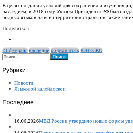
В целях создания условий для сохранения и изучения р
наследием, в 2018 году Указом Президента РФ был созд
родных языков на всей территории страны он также зани
Поделиться
21 февраля
наследие
родной язык
ЮНЕСКО
Найти:
Рубрики
Новости
Языковой калейдоскоп
Последнее
16.06.2026
МВД России утвердило новые формы уве
14.06.2026
Путин подписал закон о штрафах для миг