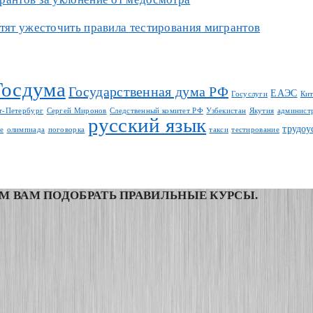
отят ужесточить правила тестирования мигрантов
Госдума
Государственная дума РФ
ЕАЭС
Госуслуги
Ки
т-Петербург
Сергей Миронов
Следственный комитет РФ
Узбекистан
Якутия
админист
русский язык
трудоу
е
олимпиада
поговорка
такси
тестирование
М ВАМ ПОДОБРАТЬ ПРАВИЛЬНЫЕ КУРСЫ.