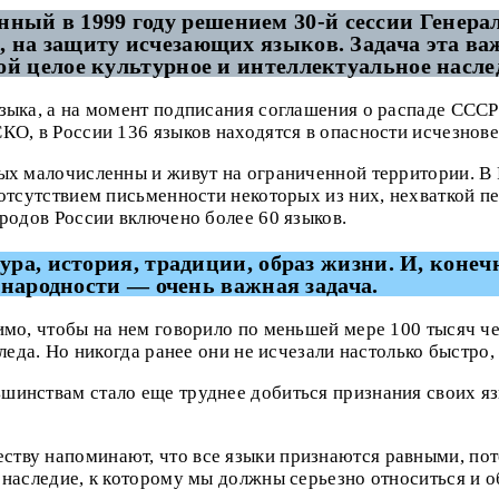
енный в 1999 году решением 30-й сессии Ген
о, на защиту исчезающих языков. Задача эта в
бой целое культурное и интеллектуальное насле
ыка, а на момент подписания соглашения о распаде СССР 
О, в России 136 языков находятся в опасности исчезнове
х малочисленны и живут на ограниченной территории. В Р
отсутствием письменности некоторых из них, нехваткой п
родов России включено более 60 языков.
а, история, традиции, образ жизни. И, конечн
 народности — очень важная задача.
мо, чтобы на нем говорило по меньшей мере 100 тысяч че
еда. Но никогда ранее они не исчезали настолько быстро, к
инствам стало еще труднее добиться признания своих язы
тву напоминают, что все языки признаются равными, пот
наследие, к которому мы должны серьезно относиться и о