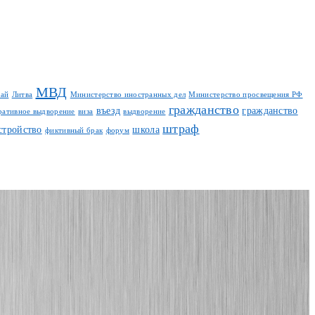
МВД
тай
Литва
Министерство иностранных дел
Министерство просвещения РФ
гражданство
въезд
гражданство
ративное выдворение
виза
выдворение
штраф
стройство
школа
фиктивный брак
форум