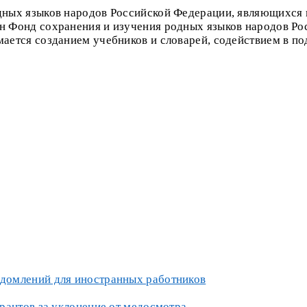
одных языков народов Российской Федерации, являющихся
ан Фонд сохранения и изучения родных языков народов 
мается созданием учебников и словарей, содействием в по
домлений для иностранных работников
рантов за уклонение от медосмотра