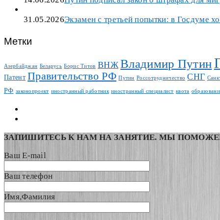
31.05.2026
Экзамен с третьей попытки: в Госдуме х
Метки
Владимир Путин
ВНЖ
Азербайджан
Беларусь
Борис Титов
Правительство РФ
СНГ
Патент
Путин
Россотрудничество
Санк
РФ
законопроект
иностранный работник
иностранный специалист
квота
образовани
ЗАПИШИТЕСЬ К НАМ НА ЗАНЯТИЕ. МЫ ПОМОЖЕ
Ваш E-mail
Ваш телефон
Имя,Фамилия