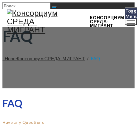
Togg
Men
КОНСОРЦИУМ
СРЕДА-
МИГРАНТ
FAQ
Home
Консорциум СРЕДА-МИГРАНТ
/
FAQ
FAQ
Have any Questions