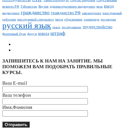
Россотрудничество
Санкт-Петербург
Сергей Миронов
Следственный
въезд
комитет РФ
Узбекистан
Якутия
административное выдворение
виза
гражданство
гражданство РФ
выдворение
законопроект
иностранный
работник
иностранный специалист
квота
образование
олимпиада
поговорка
русский язык
трудоустройство
такси
тестирование
штраф
школа
фиктивный брак
форум
ЗАПИШИТЕСЬ К НАМ НА ЗАНЯТИЕ. МЫ
ПОМОЖЕМ ВАМ ПОДОБРАТЬ ПРАВИЛЬНЫЕ
КУРСЫ.
Ваш E-mail
Ваш телефон
Имя,Фамилия