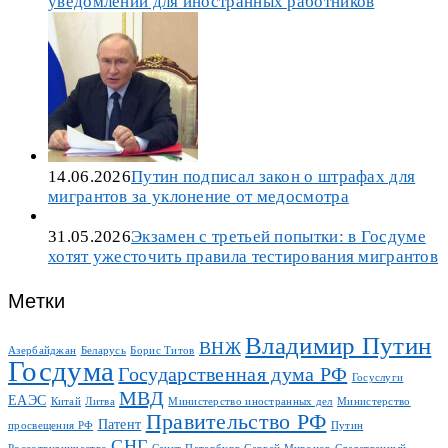
уведомлений для иностранных работников
14.06.2026
Путин подписал закон о штрафах для
мигрантов за уклонение от медосмотра
31.05.2026
Экзамен с третьей попытки: в Госдуме
хотят ужесточить правила тестирования мигрантов
Метки
Владимир Путин
ВНЖ
Азербайджан
Беларусь
Борис Титов
Госдума
Государственная дума РФ
Госуслуги
МВД
ЕАЭС
Китай
Литва
Министерство иностранных дел
Министерство
Правительство РФ
Патент
просвещения РФ
Путин
СНГ