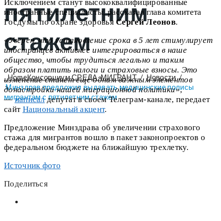
пятилетним
Исключением станут высококвалифицированные
иностранные специалисты, рассказал глава комитета
Госдумы по охране здоровья
Сергей Леонов
.
стажем
«
Уверен, что установление срока в 5 лет стимулирует
иностранцев активнее интегрироваться в наше
общество, чтобы трудиться легально и таким
образом платить налоги и страховые взносы. Это
Home
Консорциум СРЕДА-МИГРАНТ
/
Новости
/
изменение станет ещё одним важным элементов
Минздрав предложил выдавать медицинские полисы
донастройки нашей миграционной политики
»,
мигрантам с пятилетним стажем
—
написал
депутат в своем Телеграм-канале, передает
сайт
Национальный акцент
.
Предложение Минздрава об увеличении страхового
стажа для мигрантов вошло в пакет законопроектов о
федеральном бюджете на ближайшую трехлетку.
Источник фото
Поделиться