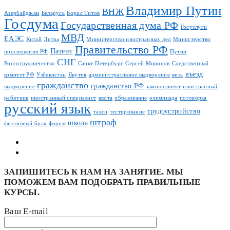
Владимир Путин
ВНЖ
Азербайджан
Беларусь
Борис Титов
Госдума
Государственная дума РФ
Госуслуги
МВД
ЕАЭС
Китай
Литва
Министерство иностранных дел
Министерство
Правительство РФ
Патент
просвещения РФ
Путин
СНГ
Россотрудничество
Санкт-Петербург
Сергей Миронов
Следственный
въезд
комитет РФ
Узбекистан
Якутия
административное выдворение
виза
гражданство
гражданство РФ
выдворение
законопроект
иностранный
работник
иностранный специалист
квота
образование
олимпиада
поговорка
русский язык
трудоустройство
такси
тестирование
штраф
школа
фиктивный брак
форум
ЗАПИШИТЕСЬ К НАМ НА ЗАНЯТИЕ. МЫ
ПОМОЖЕМ ВАМ ПОДОБРАТЬ ПРАВИЛЬНЫЕ
КУРСЫ.
Ваш E-mail