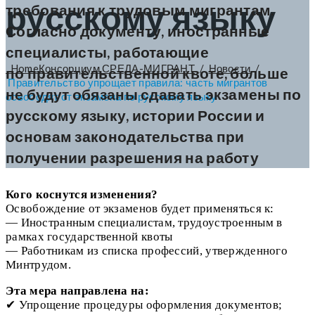
русскому языку
требования к трудовым мигрантам.
Согласно документу, иностранные
специалисты, работающие
Home
Консорциум СРЕДА-МИГРАНТ
/
Новости
/
по правительственной квоте, больше
Правительство упрощает правила: часть мигрантов
не будут обязаны сдавать экзамены по
освободят от экзамена по русскому языку
русскому языку, истории России и
основам законодательства при
получении разрешения на работу
Кого коснутся изменения?
Освобождение от экзаменов будет применяться к:
— Иностранным специалистам, трудоустроенным в
рамках государственной квоты
— Работникам из списка профессий, утвержденного
Минтрудом.
Эта мера направлена на:
✔ Упрощение процедуры оформления документов;