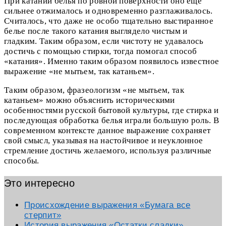
При катании белья по ровной поверхности оно еще
сильнее отжималось и одновременно разглаживалось.
Считалось, что даже не особо тщательно выстиранное
белье после такого катания выглядело чистым и
гладким. Таким образом, если чистоту не удавалось
достичь с помощью стирки, тогда помогал способ
«катания». Именно таким образом появилось известное
выражение «не мытьем, так катаньем».
Таким образом, фразеологизм «не мытьем, так
катаньем» можно объяснить историческими
особенностями русской бытовой культуры, где стирка и
последующая обработка белья играли большую роль. В
современном контексте данное выражение сохраняет
свой смысл, указывая на настойчивое и неуклонное
стремление достичь желаемого, используя различные
способы.
Это интересно
Происхождение выражения «Бумага все
стерпит»
История выражения «Остатки сладки»