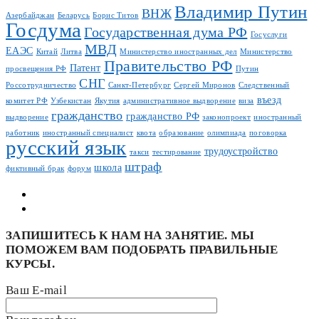
Владимир Путин
ВНЖ
Азербайджан
Беларусь
Борис Титов
Госдума
Государственная дума РФ
Госуслуги
МВД
ЕАЭС
Китай
Литва
Министерство иностранных дел
Министерство
Правительство РФ
Патент
просвещения РФ
Путин
СНГ
Россотрудничество
Санкт-Петербург
Сергей Миронов
Следственный
въезд
комитет РФ
Узбекистан
Якутия
административное выдворение
виза
гражданство
гражданство РФ
выдворение
законопроект
иностранный
работник
иностранный специалист
квота
образование
олимпиада
поговорка
русский язык
трудоустройство
такси
тестирование
штраф
школа
фиктивный брак
форум
ЗАПИШИТЕСЬ К НАМ НА ЗАНЯТИЕ. МЫ
ПОМОЖЕМ ВАМ ПОДОБРАТЬ ПРАВИЛЬНЫЕ
КУРСЫ.
Ваш E-mail