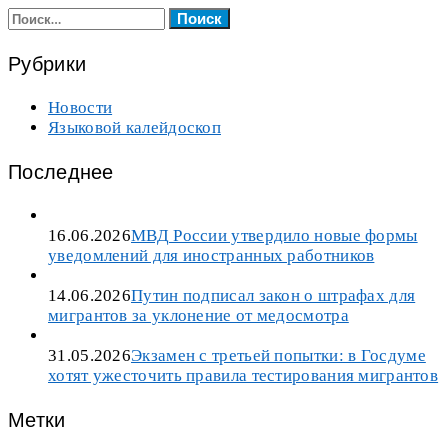
Найти:
Рубрики
Новости
Языковой калейдоскоп
Последнее
16.06.2026
МВД России утвердило новые формы
уведомлений для иностранных работников
14.06.2026
Путин подписал закон о штрафах для
мигрантов за уклонение от медосмотра
31.05.2026
Экзамен с третьей попытки: в Госдуме
хотят ужесточить правила тестирования мигрантов
Метки