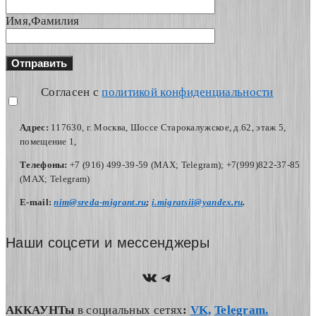
Имя,Фамилия
Согласен с
политикой конфиденциальности
Адрес:
117630, г. Москва, Шоссе Старокалужское, д.62, этаж 5,
помещение 1,
Телефоны:
+7 (916) 499-39-59 (MAX; Telegram); +7(999)822-37-85
(MAX; Telegram)
Е-mail:
nim@sreda-migrant.ru
;
i.migratsii@yandex.ru
.
Наши соцсети и мессенджеры
https://vk.com/nim.sred
Telegram
АККАУНТы
в социальных сетях
:
VK,
Telegram.