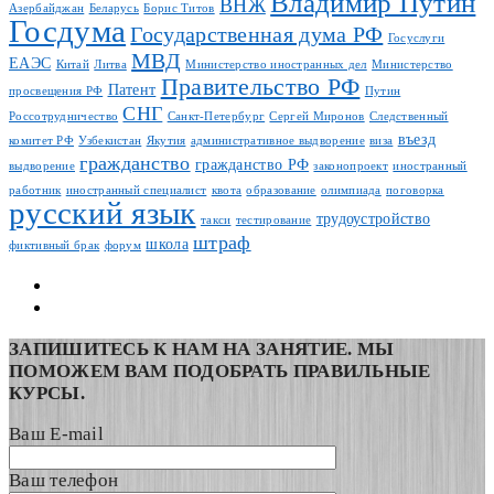
Владимир Путин
ВНЖ
Азербайджан
Беларусь
Борис Титов
Госдума
Государственная дума РФ
Госуслуги
МВД
ЕАЭС
Китай
Литва
Министерство иностранных дел
Министерство
Правительство РФ
Патент
просвещения РФ
Путин
СНГ
Россотрудничество
Санкт-Петербург
Сергей Миронов
Следственный
въезд
комитет РФ
Узбекистан
Якутия
административное выдворение
виза
гражданство
гражданство РФ
выдворение
законопроект
иностранный
работник
иностранный специалист
квота
образование
олимпиада
поговорка
русский язык
трудоустройство
такси
тестирование
штраф
школа
фиктивный брак
форум
ЗАПИШИТЕСЬ К НАМ НА ЗАНЯТИЕ. МЫ
ПОМОЖЕМ ВАМ ПОДОБРАТЬ ПРАВИЛЬНЫЕ
КУРСЫ.
Ваш E-mail
Ваш телефон