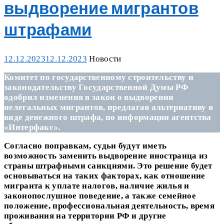
выдворение мигрантов
штрафами
Posted
Categories
12.12.2023
12.12.2023
Новости
on
Комитет по государственному строительству и
законодательству Государственной Думы РФ
одобрил изменения в закон о выдворении
нелегальных мигрантов, предлагая альтернативу в
виде денежного штрафа, по информации агентства
«Интерфакс».
Согласно поправкам, судьи будут иметь
возможность заменить выдворение иностранца из
страны штрафными санкциями. Это решение будет
основываться на таких факторах, как отношение
мигранта к уплате налогов, наличие жилья и
законопослушное поведение, а также семейное
положение, профессиональная деятельность, время
проживания на территории РФ и другие