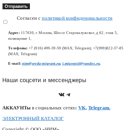
Согласен с
политикой конфиденциальности
Адрес:
117630, г. Москва, Шоссе Старокалужское, д.62, этаж 5,
помещение 1,
Телефоны:
+7 (916) 499-39-59 (MAX; Telegram); +7(999)822-37-85
(MAX; Telegram)
Е-mail:
nim@sreda-migrant.ru
;
i.migratsii@yandex.ru
.
Наши соцсети и мессенджеры
https://vk.com/nim.sred
Telegram
АККАУНТы
в социальных сетях
:
VK,
Telegram.
ЭЛЕКТРОННЫЙ КАТАЛОГ
Copyright © ООО «НИМ»