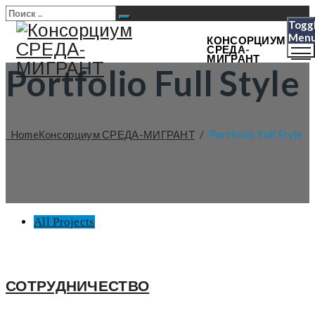
Togg
Men
КОНСОРЦИУМ
СРЕДА-
МИГРАНТ
Portfolio Full Style
Home
Консорциум СРЕДА-МИГРАНТ
/
Portfolio Full Style
All Projects
СОТРУДНИЧЕСТВО