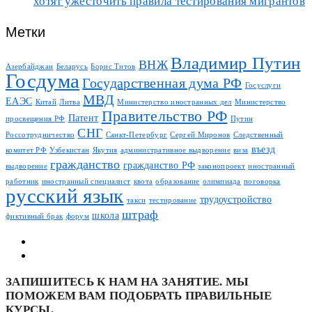
хотят ужесточить правила тестирования мигрантов
Метки
Владимир Путин
ВНЖ
Азербайджан
Беларусь
Борис Титов
Госдума
Государственная дума РФ
Госуслуги
МВД
ЕАЭС
Китай
Литва
Министерство иностранных дел
Министерство
Правительство РФ
Патент
просвещения РФ
Путин
СНГ
Россотрудничество
Санкт-Петербург
Сергей Миронов
Следственный
въезд
комитет РФ
Узбекистан
Якутия
административное выдворение
виза
гражданство
гражданство РФ
выдворение
законопроект
иностранный
работник
иностранный специалист
квота
образование
олимпиада
поговорка
русский язык
трудоустройство
такси
тестирование
штраф
школа
фиктивный брак
форум
ЗАПИШИТЕСЬ К НАМ НА ЗАНЯТИЕ. МЫ
ПОМОЖЕМ ВАМ ПОДОБРАТЬ ПРАВИЛЬНЫЕ
КУРСЫ.