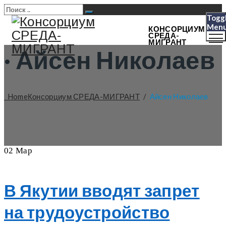
Togg
Men
КОНСОРЦИУМ
СРЕДА-
МИГРАНТ
·
Айсен Николаев
Home
Консорциум СРЕДА-МИГРАНТ
/
Айсен Николаев
02
Мар
В Якутии вводят запрет
на трудоустройство