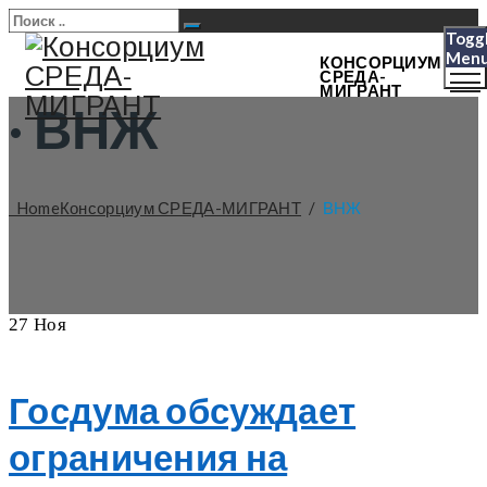
Togg
Men
КОНСОРЦИУМ
СРЕДА-
МИГРАНТ
·
ВНЖ
Home
Консорциум СРЕДА-МИГРАНТ
/
ВНЖ
27
Ноя
Госдума обсуждает
ограничения на