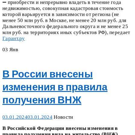
➖ приобрести и непрерывно владеть в течение года
недвижимостью, совокупная кадастровая стоимость
которой варьируется в зависимости от региона (не
менее 50 млн руб. в Москве, не менее 20 млн руб. для
Дальневосточного федерального округа и не менее 25
млн руб. на территориях иных субъектов РФ), передает
Гарант.ру
03
Янв
В России внесены
изменения в правила
получения ВНЖ
Posted
Categories
03.01.2024
03.01.2024
Новости
on
В Российской Федерации внесены изменения в
правила получения вида на жительство (ВНЖ).