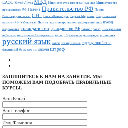
МВД
ЕАЭС
Китай
Литва
Министерство иностранных дел
Министерство
Правительство РФ
Патент
просвещения РФ
Путин
СНГ
Россотрудничество
Санкт-Петербург
Сергей Миронов
Следственный
въезд
комитет РФ
Узбекистан
Якутия
административное выдворение
виза
гражданство
гражданство РФ
выдворение
законопроект
иностранный
работник
иностранный специалист
квота
образование
олимпиада
поговорка
русский язык
трудоустройство
такси
тестирование
штраф
школа
фиктивный брак
форум
ЗАПИШИТЕСЬ К НАМ НА ЗАНЯТИЕ. МЫ
ПОМОЖЕМ ВАМ ПОДОБРАТЬ ПРАВИЛЬНЫЕ
КУРСЫ.
Ваш E-mail
Ваш телефон
Имя,Фамилия