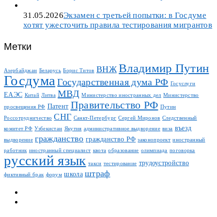
31.05.2026
Экзамен с третьей попытки: в Госдуме
хотят ужесточить правила тестирования мигрантов
Метки
Владимир Путин
ВНЖ
Азербайджан
Беларусь
Борис Титов
Госдума
Государственная дума РФ
Госуслуги
МВД
ЕАЭС
Китай
Литва
Министерство иностранных дел
Министерство
Правительство РФ
Патент
просвещения РФ
Путин
СНГ
Россотрудничество
Санкт-Петербург
Сергей Миронов
Следственный
въезд
комитет РФ
Узбекистан
Якутия
административное выдворение
виза
гражданство
гражданство РФ
выдворение
законопроект
иностранный
работник
иностранный специалист
квота
образование
олимпиада
поговорка
русский язык
трудоустройство
такси
тестирование
штраф
школа
фиктивный брак
форум