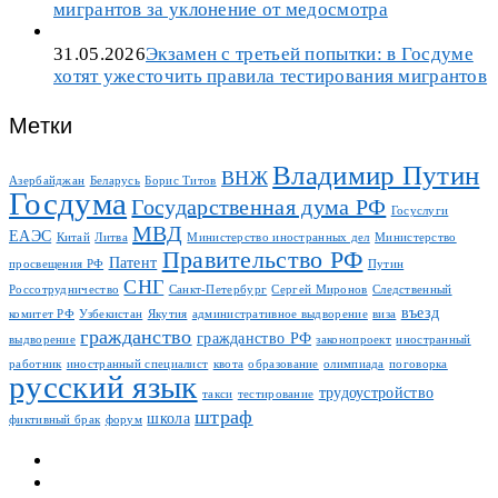
мигрантов за уклонение от медосмотра
31.05.2026
Экзамен с третьей попытки: в Госдуме
хотят ужесточить правила тестирования мигрантов
Метки
Владимир Путин
ВНЖ
Азербайджан
Беларусь
Борис Титов
Госдума
Государственная дума РФ
Госуслуги
МВД
ЕАЭС
Китай
Литва
Министерство иностранных дел
Министерство
Правительство РФ
Патент
просвещения РФ
Путин
СНГ
Россотрудничество
Санкт-Петербург
Сергей Миронов
Следственный
въезд
комитет РФ
Узбекистан
Якутия
административное выдворение
виза
гражданство
гражданство РФ
выдворение
законопроект
иностранный
работник
иностранный специалист
квота
образование
олимпиада
поговорка
русский язык
трудоустройство
такси
тестирование
штраф
школа
фиктивный брак
форум