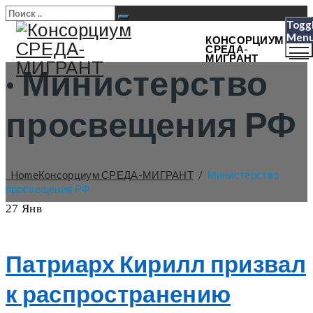
Togg
Men
КОНСОРЦИУМ
СРЕДА-
МИГРАНТ
·
Министерство
просвещения РФ
Home
Консорциум СРЕДА-МИГРАНТ
/
Министерство
просвещения РФ
27
Янв
Патриарх Кирилл призвал
к распространению