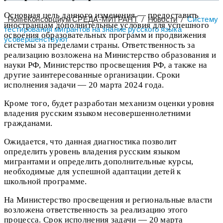
Основная цель данного изменения — предоставить
Home
Консорциум СРЕДА-МИГРАНТ
/
Новости
/
Систему
иностранцам дополнительные условия для успешного
тестирования мигрантов на знание русского языка
освоения образовательных программ и продвижения
усовершенствуют
системы за пределами страны. Ответственность за
реализацию возложена на Министерство образования и
науки РФ, Министерство просвещения РФ, а также на
другие заинтересованные организации. Сроки
исполнения задачи — 20 марта 2024 года.
Кроме того, будет разработан механизм оценки уровня
владения русским языком несовершеннолетними
гражданами.
Ожидается, что данная диагностика позволит
определить уровень владения русским языком
мигрантами и определить дополнительные курсы,
необходимые для успешной адаптации детей к
школьной программе.
На Министерство просвещения и региональные власти
возложена ответственность за реализацию этого
процесса. Срок исполнения задачи — 20 марта