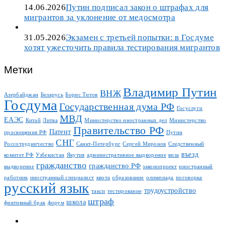
14.06.2026
Путин подписал закон о штрафах для
мигрантов за уклонение от медосмотра
31.05.2026
Экзамен с третьей попытки: в Госдуме
хотят ужесточить правила тестирования мигрантов
Метки
Владимир Путин
ВНЖ
Азербайджан
Беларусь
Борис Титов
Госдума
Государственная дума РФ
Госуслуги
МВД
ЕАЭС
Китай
Литва
Министерство иностранных дел
Министерство
Правительство РФ
Патент
просвещения РФ
Путин
СНГ
Россотрудничество
Санкт-Петербург
Сергей Миронов
Следственный
въезд
комитет РФ
Узбекистан
Якутия
административное выдворение
виза
гражданство
гражданство РФ
выдворение
законопроект
иностранный
работник
иностранный специалист
квота
образование
олимпиада
поговорка
русский язык
трудоустройство
такси
тестирование
штраф
школа
фиктивный брак
форум