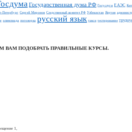
Госдума
Государственная дума РФ
ЕАЭС
Госуслуги
Ки
т-Петербург
Сергей Миронов
Следственный комитет РФ
Узбекистан
Якутия
админист
русский язык
трудоу
е
олимпиада
поговорка
такси
тестирование
М ВАМ ПОДОБРАТЬ ПРАВИЛЬНЫЕ КУРСЫ.
мещение 1,