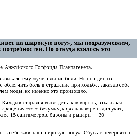
«живет на широкую ногу», мы подразумеваем,
 потребностей. Но откуда взялось это
афа Анжуйского Готфрида Плантагенета.
 вызывало ему мучительные боли. Но ни один из
 облегчить боль и страдание при ходьбе, заказав себе
елем моды, но именно это произошло.
 Каждый старался выглядеть, как король, заказывая
екращения этого безумия, король вскоре издал указ,
олее 15 сантиметров, бароны и рыцари — 30
лить себе «жить на широкую ногу». Обувь с невероятно