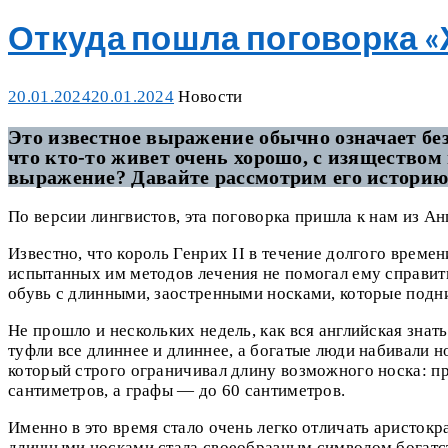
Откуда пошла поговорка «
Posted
Categories
20.01.2024
20.01.2024
Новости
on
Это известное выражение обычно означает без
что кто-то живет очень хорошо, с изяществом 
выражение? Давайте рассмотрим его историю
По версии лингвистов, эта поговорка пришла к нам из А
Известно, что король Генрих II в течение долгого време
испытанных им методов лечения не помогал ему справитьс
обувь с длинными, заостренными носками, которые подни
Не прошло и нескольких недель, как вся английская знат
туфли все длиннее и длиннее, а богатые люди набивали н
который строго ограничивал длину возможного носка: пр
сантиметров, а графы — до 60 сантиметров.
Именно в это время стало очень легко отличать аристокр
длинными носками стала своеобразным символом богатст