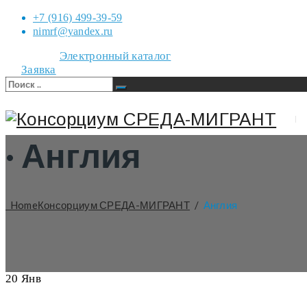
+7 (916) 499-39-59
nimrf@yandex.ru
Электронный каталог
Заявка
·
Англия
Home
Консорциум СРЕДА-МИГРАНТ
/
Англия
20
Янв