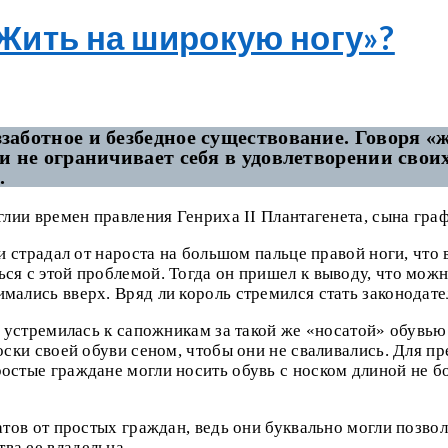
Жить на широкую ногу»?
заботное и безбедное существование. Говоря 
и не ограничивает себя в удовлетворении своих
.
нглии времен правления Генриха II Плантагенета, сына гр
ни страдал от нароста на большом пальце правой ноги, что
я с этой проблемой. Тогда он пришел к выводу, что можно
мались вверх. Вряд ли король стремился стать законодат
ь устремилась к сапожникам за такой же «носатой» обувью.
оски своей обуви сеном, чтобы они не сваливались. Для пр
остые граждане могли носить обувь с носком длиной не б
атов от простых граждан, ведь они буквально могли позво
ва ее владельца.