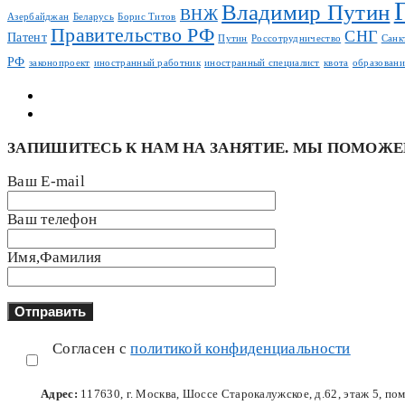
Владимир Путин
ВНЖ
Азербайджан
Беларусь
Борис Титов
Правительство РФ
СНГ
Патент
Путин
Россотрудничество
Санк
РФ
законопроект
иностранный работник
иностранный специалист
квота
образовани
ЗАПИШИТЕСЬ К НАМ НА ЗАНЯТИЕ. МЫ ПОМОЖЕ
Ваш E-mail
Ваш телефон
Имя,Фамилия
Согласен с
политикой конфиденциальности
Адрес:
117630, г. Москва, Шоссе Старокалужское, д.62, этаж 5, по