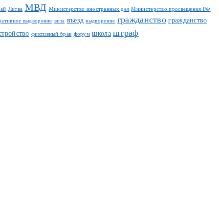
МВД
тай
Литва
Министерство иностранных дел
Министерство просвещения РФ
гражданство
въезд
гражданство
ративное выдворение
виза
выдворение
штраф
стройство
школа
фиктивный брак
форум