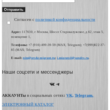
Согласен с
политикой конфиденциальности
Адрес:
117630, г. Москва, Шоссе Старокалужское, д.62, этаж 5,
помещение 1,
Телефоны:
+7 (916) 499-39-59 (MAX; Telegram); +7(999)822-37-
85 (MAX; Telegram)
Е-mail:
nim@sreda-migrant.ru
;
i.migratsii@yandex.ru
.
Наши соцсети и мессенджеры
https://vk.com/nim.sred
Telegram
АККАУНТы
в социальных сетях
:
VK,
Telegram.
ЭЛЕКТРОННЫЙ КАТАЛОГ