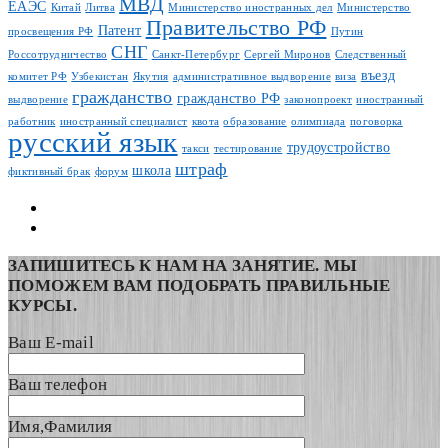
МВД
ЕАЭС
Китай
Литва
Министерство иностранных дел
Министерство
Правительство РФ
Патент
просвещения РФ
Путин
СНГ
Россотрудничество
Санкт-Петербург
Сергей Миронов
Следственный
въезд
комитет РФ
Узбекистан
Якутия
административное выдворение
виза
гражданство
гражданство РФ
выдворение
законопроект
иностранный
работник
иностранный специалист
квота
образование
олимпиада
поговорка
русский язык
трудоустройство
такси
тестирование
штраф
школа
фиктивный брак
форум
ЗАПИШИТЕСЬ К НАМ НА ЗАНЯТИЕ. МЫ
ПОМОЖЕМ ВАМ ПОДОБРАТЬ ПРАВИЛЬНЫЕ
КУРСЫ.
Ваш E-mail
Ваш телефон
Имя,Фамилия