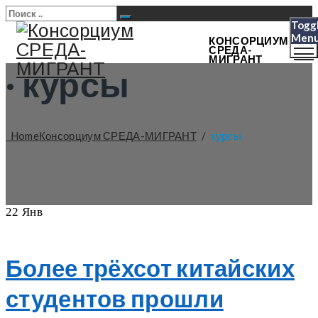
Togg
Men
КОНСОРЦИУМ
СРЕДА-
МИГРАНТ
·
курсы
Home
Консорциум СРЕДА-МИГРАНТ
/
курсы
22
Янв
Более трёхсот китайских
студентов прошли