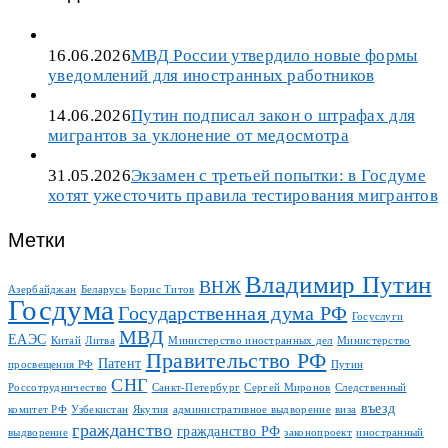
16.06.2026
МВД России утвердило новые формы
уведомлений для иностранных работников
14.06.2026
Путин подписал закон о штрафах для
мигрантов за уклонение от медосмотра
31.05.2026
Экзамен с третьей попытки: в Госдуме
хотят ужесточить правила тестирования мигрантов
Метки
Владимир Путин
ВНЖ
Азербайджан
Беларусь
Борис Титов
Госдума
Государственная дума РФ
Госуслуги
МВД
ЕАЭС
Китай
Литва
Министерство иностранных дел
Министерство
Правительство РФ
Патент
просвещения РФ
Путин
СНГ
Россотрудничество
Санкт-Петербург
Сергей Миронов
Следственный
въезд
комитет РФ
Узбекистан
Якутия
административное выдворение
виза
гражданство
гражданство РФ
выдворение
законопроект
иностранный