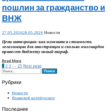
пошлин за гражданство и
ВНЖ
Posted
Categories
27.05.2026
28.05.2026
Новости
on
Цена интеграции: как изменится стоимость
легализации для иностранцев и сколько миллиардов
принесет бюджету новый тариф.
Read More
1
2
3
…
25
Next page
Найти:
Рубрики
Новости
Языковой калейдоскоп
Последнее