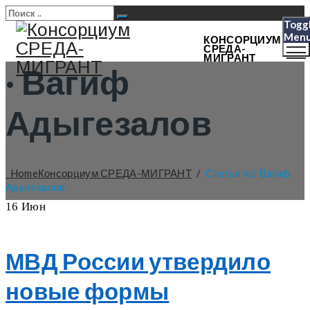
Togg
Men
КОНСОРЦИУМ
СРЕДА-
МИГРАНТ
·
Вагиф
Адыгезалов
Home
Консорциум СРЕДА-МИГРАНТ
/
Статьи по: Вагиф
Адыгезалов
16
Июн
МВД России утвердило
новые формы