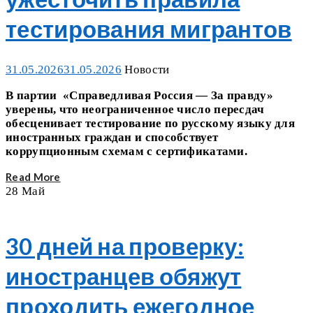
тестирования мигрантов
Posted
Categories
31.05.2026
31.05.2026
Новости
on
В партии «Справедливая Россия — За правду»
уверены, что неограниченное число пересдач
обесценивает тестирование по русскому языку для
иностранных граждан и способствует
коррупционным схемам с сертификатами.
Read More
28
Май
30 дней на проверку:
иностранцев обяжут
проходить ежегодное