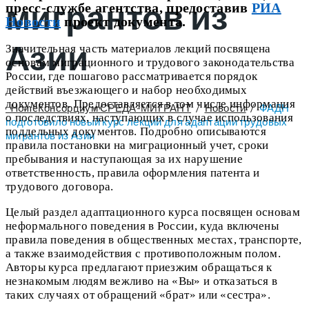
мигрантов из
пресс-службе агентства, предоставив
РИА
Новости
проект документа.
Азии
Значительная часть материалов лекций посвящена
основам миграционного и трудового законодательства
России, где пошагово рассматривается порядок
действий въезжающего и набор необходимых
документов. Предоставляется в том числе информация
Home
Консорциум СРЕДА-МИГРАНТ
/
Новости
/
ФАДН
о последствиях, наступающих в случае использования
подготовило новый курс лекций для адаптации трудовых
поддельных документов. Подробно описываются
мигрантов из Азии
правила постановки на миграционный учет, сроки
пребывания и наступающая за их нарушение
ответственность, правила оформления патента и
трудового договора.
Целый раздел адаптационного курса посвящен основам
неформального поведения в России, куда включены
правила поведения в общественных местах, транспорте,
а также взаимодействия с противоположным полом.
Авторы курса предлагают приезжим обращаться к
незнакомым людям вежливо на «Вы» и отказаться в
таких случаях от обращений «брат» или «сестра».