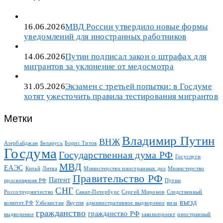
16.06.2026
МВД России утвердило новые формы
уведомлений для иностранных работников
14.06.2026
Путин подписал закон о штрафах для
мигрантов за уклонение от медосмотра
31.05.2026
Экзамен с третьей попытки: в Госдуме
хотят ужесточить правила тестирования мигрантов
Метки
Владимир Путин
ВНЖ
Азербайджан
Беларусь
Борис Титов
Госдума
Государственная дума РФ
Госуслуги
МВД
ЕАЭС
Китай
Литва
Министерство иностранных дел
Министерство
Правительство РФ
Патент
просвещения РФ
Путин
СНГ
Россотрудничество
Санкт-Петербург
Сергей Миронов
Следственный
въезд
комитет РФ
Узбекистан
Якутия
административное выдворение
виза
гражданство
гражданство РФ
выдворение
законопроект
иностранный