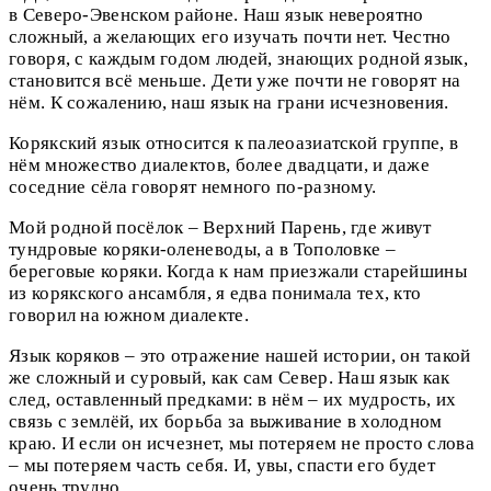
в Северо-Эвенском районе. Наш язык невероятно
сложный, а желающих его изучать почти нет. Честно
говоря, с каждым годом людей, знающих родной язык,
становится всё меньше. Дети уже почти не говорят на
нём. К сожалению, наш язык на грани исчезновения.
Корякский язык относится к палеоазиатской группе, в
нём множество диалектов, более двадцати, и даже
соседние сёла говорят немного по-разному.
Мой родной посёлок – Верхний Парень, где живут
тундровые коряки-оленеводы, а в Тополовке –
береговые коряки. Когда к нам приезжали старейшины
из корякского ансамбля, я едва понимала тех, кто
говорил на южном диалекте.
Язык коряков – это отражение нашей истории, он такой
же сложный и суровый, как сам Север. Наш язык как
след, оставленный предками: в нём – их мудрость, их
связь с землёй, их борьба за выживание в холодном
краю. И если он исчезнет, мы потеряем не просто слова
– мы потеряем часть себя. И, увы, спасти его будет
очень трудно.