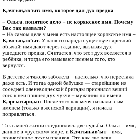
К,эчгын,ав’ыт: имя, которое дал дух предка
– Ольга, понятное дело – не корякское имя. Почему
Вас так назвали?
– На самом деле у меня есть настоящее корякское имя –
К,эчгын,ав’ыт
. У нашего народа существует древний
обычай: имя дают через гадание, вызывая дух
ушедшего предка. Считается, что этот дух вселяется в
ребёнка, и тогда его называют именем того, кто
вернулся.
В детстве я тяжело заболела – настолько, что перестала
даже есть. И тогда одной бабушке — старейшине из
соседней оленеводческой бригады приснился вещий
сон: к ней пришёл дух чукчи – мужчины по имени
К,эргыгырн,ын
. После того как меня назвали этим
именем (только в женской вариации), я начала
поправляться.
Так в моей жизни соединились две судьбы: Ольга – имя,
данное в «русском» мире, и
К,эчгын,ав’ыт
– имя,
принесённое духом предков. Это как две реки,