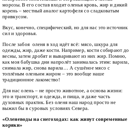
морозы. В его состав входит оленья кровь, жир и дикий
корень – местный аналог картофеля со сладковатым
привкусом.
Вкус, конечно, специфический, но для нас это источник
сил и здоровья.
После забоя оленя в ход идёт всё: мясо, шкура для
одежды, жир, даже кости. Например, кости собирают до
весны, затем дробят и вываривают из них жир. Помню,
как моя бабушка дни напролёт занималась этим: варила,
снимала жир, снова варила… А сушёное мясо с
топлёным оленьим жиром – это вообще наше
традиционное лакомство!
Для нас олень – не просто животное, а основа жизни:
это и транспорт, и одежда, и пища, и даже часть
духовных практик. Без оленя наш народ просто не
выжил бы в суровых условиях Севера.
«Оленеводы на снегоходах: как живут современные
коряки»