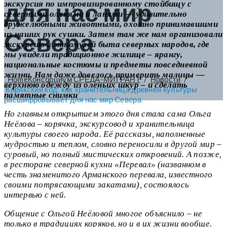
для нас мир
экскурсия по импровизированному стойбищу с
северными оленями и ланями — удивительно
дружелюбными животными, охотно принимавшими
Севера
из наших рук сушки. Затем там же нам организовали
экскурсию в этномузей быта северных народов, где
мы увидели традиционное жилище – ярангу,
национальные костюмы и предметы повседневной
жизни. Нам даже довелось примерить малицы —
Home
Консорциум СРЕДА-МИГРАНТ
/
Новости
/
верхнюю одежду из оленьих шкур – и сделать
Корякский код: как хранительница древней культуры
памятные снимки
расшифровывает для нас мир Севера
Но главным открытием этого дня стала сама Ольга
Неёлова – корячка, экскурсовод и хранительница
культуры своего народа. Её рассказы, наполненные
мудростью и теплом, словно переносили в другой мир –
суровый, но полный мистических откровений. А позже,
в ресторане северной кухни «Перевал» (названном в
честь знаменитого Арманского перевала, известного
своими потрясающими закатами), состоялось
интервью с ней.
Общение с Ольгой Неёловой многое объяснило – не
только в традициях коряков, но и в их жизни вообще.