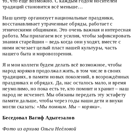
то, что ещё возможно. С каждым годом носителей
традиций становится всё меньше…
Наш центр организует национальные праздники,
восстанавливает утраченные обряды, работает с
этническими общинами. Это очень важная и интересная
работа. Мы прилагаем все усилия, чтобы зафиксировать
знания старейшин – ведь когда они уходят, вместе с
ними исчезает целый пласт нашей культуры, часть
нашего быта и мировоззрения.
Я и мои коллеги будем делать всё возможное, чтобы
народ коряков продолжал жить, в том числе в своих
традициях, в памяти новых поколений, в возрождённых
праздниках и обрядах. Да, нас осталось мало, и время
неумолимо, но пока есть те, кто помнит и хранит – наш
народ не исчезнет. Мы обязаны передать эту эстафету
памяти дальше, чтобы через годы наши дети и внуки
могли сказать: «
Мы помним. Мы – коряки
».
Беседовал Вагиф Адыгезалов
Фото из архива Ольги Неёловой