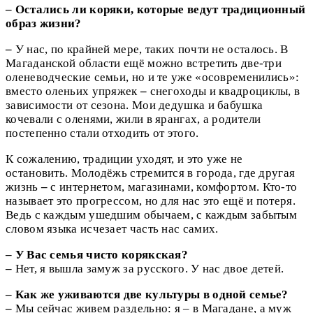
– Остались ли коряки, которые ведут традиционный
образ жизни?
–
У нас, по крайней мере, таких почти не осталось. В
Магаданской области ещё можно встретить две-три
оленеводческие семьи, но и те уже «осовременились»:
вместо оленьих упряжек
–
снегоходы и квадроциклы, в
зависимости от сезона. Мои дедушка и бабушка
кочевали с оленями, жили в ярангах, а родители
постепенно стали отходить от этого.
К сожалению, традиции уходят, и это уже не
остановить. Молодёжь стремится в города, где другая
жизнь
–
с интернетом, магазинами, комфортом. Кто-то
называет это прогрессом, но для нас это ещё и потеря.
Ведь с каждым ушедшим обычаем, с каждым забытым
словом языка исчезает часть нас самих.
– У Вас семья чисто корякская?
–
Нет, я вышла замуж за русского. У нас двое детей.
– Как же уживаются две культуры в одной семье?
–
Мы сейчас живем раздельно: я – в Магадане, а муж