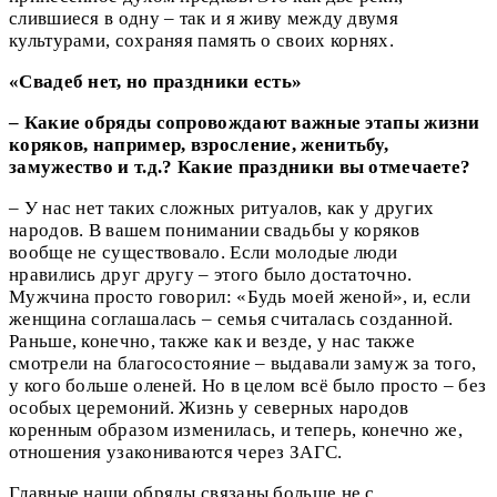
слившиеся в одну – так и я живу между двумя
культурами, сохраняя память о своих корнях.
«Свадеб нет, но праздники есть»
– Какие обряды сопровождают важные этапы жизни
коряков, например, взросление, женитьбу,
замужество и т.д.? Какие праздники вы отмечаете?
– У нас нет таких сложных ритуалов, как у других
народов. В вашем понимании свадьбы у коряков
вообще не существовало. Если молодые люди
нравились друг другу – этого было достаточно.
Мужчина просто говорил: «Будь моей женой», и, если
женщина соглашалась – семья считалась созданной.
Раньше, конечно, также как и везде, у нас также
смотрели на благосостояние – выдавали замуж за того,
у кого больше оленей. Но в целом всё было просто – без
особых церемоний. Жизнь у северных народов
коренным образом изменилась, и теперь, конечно же,
отношения узакониваются через ЗАГС.
Главные наши обряды связаны больше не с