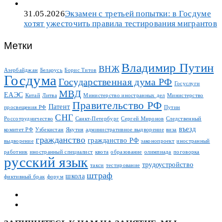
31.05.2026
Экзамен с третьей попытки: в Госдуме
хотят ужесточить правила тестирования мигрантов
Метки
Владимир Путин
ВНЖ
Азербайджан
Беларусь
Борис Титов
Госдума
Государственная дума РФ
Госуслуги
МВД
ЕАЭС
Китай
Литва
Министерство иностранных дел
Министерство
Правительство РФ
Патент
просвещения РФ
Путин
СНГ
Россотрудничество
Санкт-Петербург
Сергей Миронов
Следственный
въезд
комитет РФ
Узбекистан
Якутия
административное выдворение
виза
гражданство
гражданство РФ
выдворение
законопроект
иностранный
работник
иностранный специалист
квота
образование
олимпиада
поговорка
русский язык
трудоустройство
такси
тестирование
штраф
школа
фиктивный брак
форум