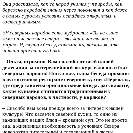
Она рассказала, как её народ учится у природы, как
бережно передаёт знания через поколения и как даже
в самых суровых условиях остаётся открытым и
гостеприимным.
«У северных народов есть мудрость: «Ты не выше
земли и не важнее ветра – ты лишь часть этого
мира». И, слушая Ольгу, понимаешь, насколько эта
истина проста и глубока.
– Ольга, огромное Вам спасибо от всей нашей
делегации за интереснейший экскурс в жизнь и быт
северных народов! Поскольку наша беседа проходит
в аутентичном ресторане северной кухни «Перевал»,
где представлены оригинальные блюда, расскажите,
какие кушанья считаются традиционными у
северных народов, в частности, у коряков?
–
Спасибо вам всем прежде всего за интерес к нашей
культуре! Что касается северной кухни, то одно из
важнейших наших блюд – кровяной суп. Это не просто
еда, а жизненная необходимость в условиях Севера:
невероятно питательный и согревающий в лютые