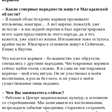
– Какие северные народности живут в Магаданской
области?
– В нашей области кроме коряков проживают
ительмены, юкагиры… А вот киреки, пожалуй, уже
исчезли – в последней переписи был зарегистрирован
всего один представитель этого народа, да и тот,
кажется, уже ушёл из жизни. Ительменов тоже осталось
крайне мало. Юкагиры в основном живут в Сеймчане,
ближе к Якутии.
Что касается коряков – большинство уже обрусели,
смешались с другими народами. Чистокровных коряков
сейчас найти очень сложно. Я и сама не чистокровная
корячка – мой отец ингуш. Он не участвовал в моём
воспитании, я росла без него, и он узнал о моём
существовании лишь недавно.
– Чем Вы занимаетесь сейчас?
– Работаю в Центре национальных культур, в основном
со старейшинами. Мы записываем их воспоминания,
возрождаем забытые праздники, стараемся сохранить