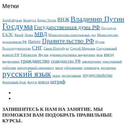
Метки
Владимир Путин
ВНЖ
Азербайджан
Беларусь
Борис Титов
Госдума
Государственная дума РФ
Госуслуги
МВД
ЕАЭС
Китай
Литва
Министерство иностранных дел
Министерство
Правительство РФ
Патент
просвещения РФ
Путин
СНГ
Россотрудничество
Санкт-Петербург
Сергей Миронов
Следственный
въезд
комитет РФ
Узбекистан
Якутия
административное выдворение
виза
гражданство
гражданство РФ
выдворение
законопроект
иностранный
работник
иностранный специалист
квота
образование
олимпиада
поговорка
русский язык
трудоустройство
такси
тестирование
штраф
школа
фиктивный брак
форум
ЗАПИШИТЕСЬ К НАМ НА ЗАНЯТИЕ. МЫ
ПОМОЖЕМ ВАМ ПОДОБРАТЬ ПРАВИЛЬНЫЕ
КУРСЫ.