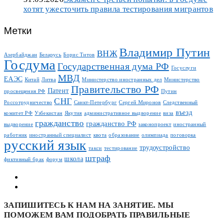
хотят ужесточить правила тестирования мигрантов
Метки
Владимир Путин
ВНЖ
Азербайджан
Беларусь
Борис Титов
Госдума
Государственная дума РФ
Госуслуги
МВД
ЕАЭС
Китай
Литва
Министерство иностранных дел
Министерство
Правительство РФ
Патент
просвещения РФ
Путин
СНГ
Россотрудничество
Санкт-Петербург
Сергей Миронов
Следственный
въезд
комитет РФ
Узбекистан
Якутия
административное выдворение
виза
гражданство
гражданство РФ
выдворение
законопроект
иностранный
работник
иностранный специалист
квота
образование
олимпиада
поговорка
русский язык
трудоустройство
такси
тестирование
штраф
школа
фиктивный брак
форум
ЗАПИШИТЕСЬ К НАМ НА ЗАНЯТИЕ. МЫ
ПОМОЖЕМ ВАМ ПОДОБРАТЬ ПРАВИЛЬНЫЕ