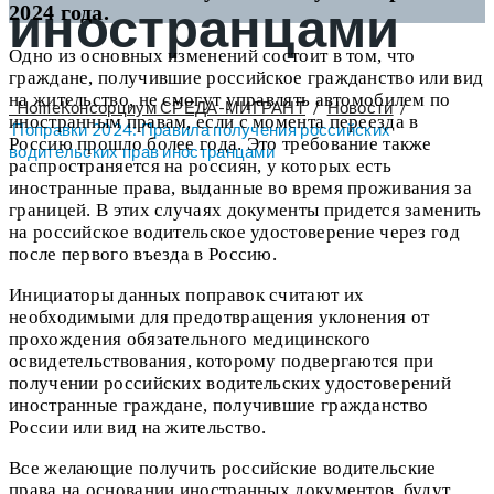
иностранцами
2024 года.
Одно из основных изменений состоит в том, что
граждане, получившие российское гражданство или вид
на жительство, не смогут управлять автомобилем по
Home
Консорциум СРЕДА-МИГРАНТ
/
Новости
/
иностранным правам, если с момента переезда в
Поправки 2024: Правила получения российских
Россию прошло более года. Это требование также
водительских прав иностранцами
распространяется на россиян, у которых есть
иностранные права, выданные во время проживания за
границей. В этих случаях документы придется заменить
на российское водительское удостоверение через год
после первого въезда в Россию.
Инициаторы данных поправок считают их
необходимыми для предотвращения уклонения от
прохождения обязательного медицинского
освидетельствования, которому подвергаются при
получении российских водительских удостоверений
иностранные граждане, получившие гражданство
России или вид на жительство.
Все желающие получить российские водительские
права на основании иностранных документов, будут