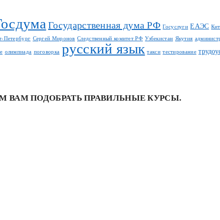
Госдума
Государственная дума РФ
ЕАЭС
Госуслуги
Ки
т-Петербург
Сергей Миронов
Следственный комитет РФ
Узбекистан
Якутия
админист
русский язык
трудоу
е
олимпиада
поговорка
такси
тестирование
М ВАМ ПОДОБРАТЬ ПРАВИЛЬНЫЕ КУРСЫ.