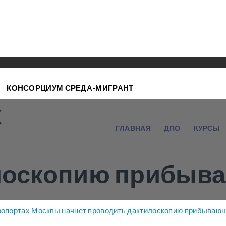
КОНСОРЦИУМ СРЕДА-МИГРАНТ
х
ГЛАВНАЯ
ДПО
КУРСЫ
лоскопию прибыв
ропортах Москвы начнет проводить дактилоскопию прибывающ