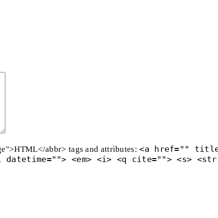
<a href="" titl
ge">HTML</abbr> tags and attributes:
l datetime=""> <em> <i> <q cite=""> <s> <str