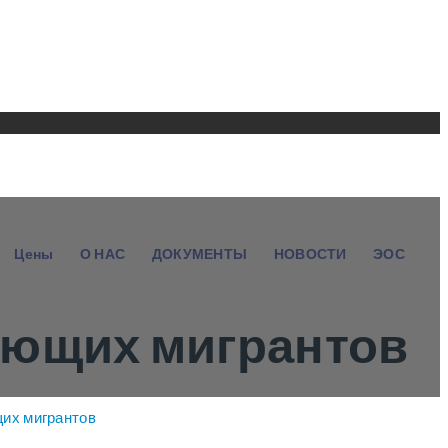
Цены
О НАС
ДОКУМЕНТЫ
НОВОСТИ
ЭОС
ающих мигрантов
их мигрантов