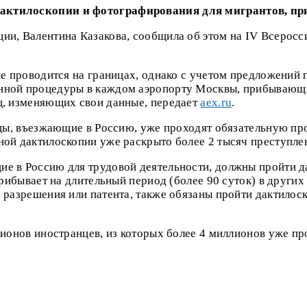
дактилоскопии и фотографирования для мигрантов, п
ции, Валентина Казакова, сообщила об этом на IV Всеро
не проводится на границах, однако с учетом предложений 
нной процедуры в каждом аэропорту Москвы, прибывающи
ц, изменяющих свои данные, передает
aex.ru
.
анцы, въезжающие в Россию, уже проходят обязательную п
ой дактилоскопии уже раскрыто более 2 тысяч преступлен
ие в Россию для трудовой деятельности, должны пройти 
прибывает на длительный период (более 90 суток) в других
з разрешения или патента, также обязаны пройти дактило
лионов иностранцев, из которых более 4 миллионов уже п