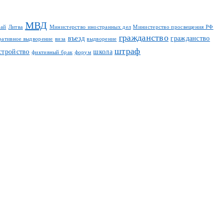
МВД
тай
Литва
Министерство иностранных дел
Министерство просвещения РФ
гражданство
въезд
гражданство
ративное выдворение
виза
выдворение
штраф
стройство
школа
фиктивный брак
форум