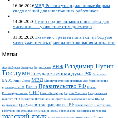
16.06.2026
МВД России утвердило новые формы
уведомлений для иностранных работников
14.06.2026
Путин подписал закон о штрафах для
мигрантов за уклонение от медосмотра
31.05.2026
Экзамен с третьей попытки: в Госдуме
хотят ужесточить правила тестирования мигрантов
Метки
Владимир Путин
ВНЖ
Азербайджан
Беларусь
Борис Титов
Госдума
Государственная дума РФ
Госуслуги
МВД
ЕАЭС
Китай
Литва
Министерство иностранных дел
Министерство
Правительство РФ
Патент
просвещения РФ
Путин
СНГ
Россотрудничество
Санкт-Петербург
Сергей Миронов
Следственный
въезд
комитет РФ
Узбекистан
Якутия
административное выдворение
виза
гражданство
гражданство РФ
выдворение
законопроект
иностранный
работник
иностранный специалист
квота
образование
олимпиада
поговорка
русский язык
трудоустройство
такси
тестирование