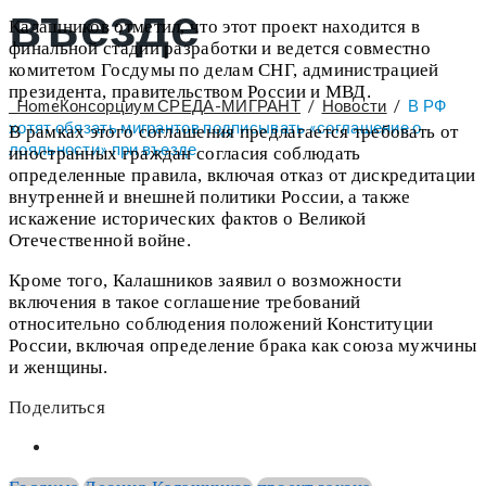
въезде
Калашников отметил, что этот проект находится в
финальной стадии разработки и ведется совместно
комитетом Госдумы по делам СНГ, администрацией
президента, правительством России и МВД.
Home
Консорциум СРЕДА-МИГРАНТ
/
Новости
/
В РФ
хотят обязать мигрантов подписывать «соглашение о
В рамках этого соглашения предлагается требовать от
лояльности» при въезде
иностранных граждан согласия соблюдать
определенные правила, включая отказ от дискредитации
внутренней и внешней политики России, а также
искажение исторических фактов о Великой
Отечественной войне.
Кроме того, Калашников заявил о возможности
включения в такое соглашение требований
относительно соблюдения положений Конституции
России, включая определение брака как союза мужчины
и женщины.
Поделиться