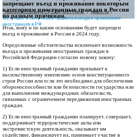
запрещают въезд и проживание некоторым
категориям иностранных граждан в России
Home
Консорциум СРЕДА-МИГРАНТ
/
Новости
/
по разным причинам.
Вступают в силу новые правила въезда и проживания
иностранцев в РФ
Итак, кому и по каким основаниям будет запрещен
въезд и проживание в России в 2024 году.
Определенные обстоятельства исключают возможность
въезда и проживания иностранных граждан в
Российской Федерации согласно новому закону:
1) Если иностранный гражданин призывает к
насильственному изменению основ конституционного
строя России или если это необходимо для обеспечения
обороноспособности или безопасности государства или
для выполнения международных обязательств,
связанных с ограничением передвижения иностранных
граждан.
2) Если иностранный гражданин планирует, совершает,
поддерживает террористические акты или
экстремистскую деятельность, оказывает им
содействие, финансирует их, принимает участие в