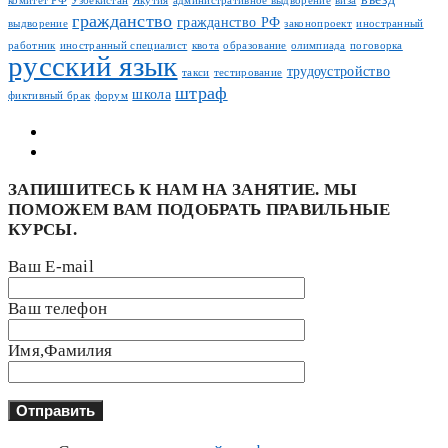
комитет РФ
Узбекистан
Якутия
административное выдворение
виза
гражданство
гражданство РФ
выдворение
законопроект
иностранный
работник
иностранный специалист
квота
образование
олимпиада
поговорка
русский язык
трудоустройство
такси
тестирование
штраф
школа
фиктивный брак
форум
ЗАПИШИТЕСЬ К НАМ НА ЗАНЯТИЕ. МЫ
ПОМОЖЕМ ВАМ ПОДОБРАТЬ ПРАВИЛЬНЫЕ
КУРСЫ.
Ваш E-mail
Ваш телефон
Имя,Фамилия