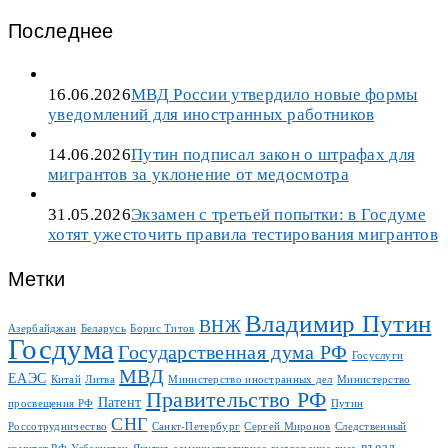
Последнее
16.06.2026
МВД России утвердило новые формы
уведомлений для иностранных работников
14.06.2026
Путин подписал закон о штрафах для
мигрантов за уклонение от медосмотра
31.05.2026
Экзамен с третьей попытки: в Госдуме
хотят ужесточить правила тестирования мигрантов
Метки
Владимир Путин
ВНЖ
Азербайджан
Беларусь
Борис Титов
Госдума
Государственная дума РФ
Госуслуги
МВД
ЕАЭС
Китай
Литва
Министерство иностранных дел
Министерство
Правительство РФ
Патент
просвещения РФ
Путин
СНГ
Россотрудничество
Санкт-Петербург
Сергей Миронов
Следственный
въезд