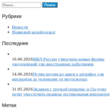
Найти:
Рубрики
Новости
Языковой калейдоскоп
Последнее
16.06.2026
МВД России утвердило новые формы
уведомлений для иностранных работников
14.06.2026
Путин подписал закон о штрафах для
мигрантов за уклонение от медосмотра
31.05.2026
Экзамен с третьей попытки: в Госдуме
хотят ужесточить правила тестирования мигрантов
Метки