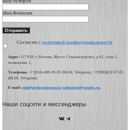
Ваш телефон
Имя,Фамилия
Согласен с
политикой конфиденциальности
Адрес:
117630, г. Москва, Шоссе Старокалужское, д.62, этаж 5,
помещение 1,
Телефоны:
+7 (916) 499-39-59 (MAX; Telegram); +7(999)822-37-85
(MAX; Telegram)
Е-mail:
nim@sreda-migrant.ru
;
i.migratsii@yandex.ru
.
Наши соцсети и мессенджеры
https://vk.com/nim.sred
Telegram