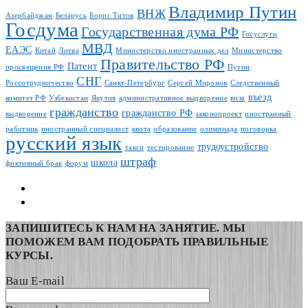
Владимир Путин
ВНЖ
Азербайджан
Беларусь
Борис Титов
Госдума
Государственная дума РФ
Госуслуги
МВД
ЕАЭС
Китай
Литва
Министерство иностранных дел
Министерство
Правительство РФ
Патент
просвещения РФ
Путин
СНГ
Россотрудничество
Санкт-Петербург
Сергей Миронов
Следственный
въезд
комитет РФ
Узбекистан
Якутия
административное выдворение
виза
гражданство
гражданство РФ
выдворение
законопроект
иностранный
работник
иностранный специалист
квота
образование
олимпиада
поговорка
русский язык
трудоустройство
такси
тестирование
штраф
школа
фиктивный брак
форум
ЗАПИШИТЕСЬ К НАМ НА ЗАНЯТИЕ. МЫ
ПОМОЖЕМ ВАМ ПОДОБРАТЬ ПРАВИЛЬНЫЕ
КУРСЫ.
Ваш E-mail